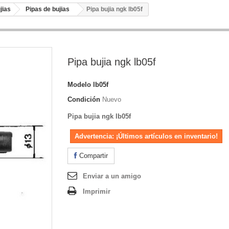
jias
Pipas de bujias
Pipa bujia ngk lb05f
Pipa bujia ngk lb05f
Modelo
lb05f
Condición
Nuevo
Pipa bujia ngk lb05f
Advertencia: ¡Últimos artículos en inventario!
Compartir
Enviar a un amigo
Imprimir