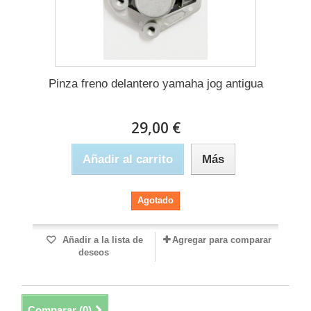
Pinza freno delantero yamaha jog antigua
29,00 €
Añadir al carrito
Más
Agotado
Añadir a la lista de
Agregar para comparar
deseos
Comparar (
0
)