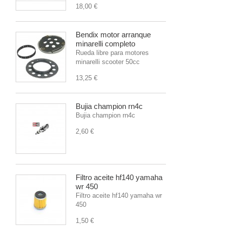
18,00 €
Bendix motor arranque
minarelli completo
Rueda libre para motores
minarelli scooter 50cc
13,25 €
Bujia champion rn4c
Bujia champion rn4c
2,60 €
Filtro aceite hf140 yamaha
wr 450
Filtro aceite hf140 yamaha wr
450
1,50 €