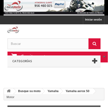
Iniciar sesión
Carrito:
vacío
CATEGORÍAS
Busque su moto
Yamaha
Yamaha aerox 50
Motor