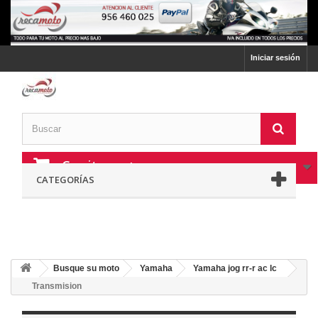
Iniciar sesión
Carrito:
vacío
CATEGORÍAS
Busque su moto
Yamaha
Yamaha jog rr-r ac lc
Transmision