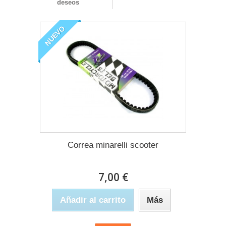
deseos
NUEVO
Correa minarelli scooter
7,00 €
Añadir al carrito
Más