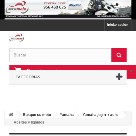
Iniciar sesión
Carrito:
vacío
CATEGORÍAS
Busque su moto
Yamaha
Yamaha jog rr-r ac lc
Aceites y liquidos