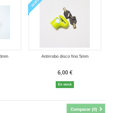
NUEVO
 10mm
Antirrobo disco fino 5mm
6,00 €
En stock
Comparar (
0
)