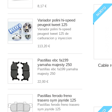
8,17 €
NUEVO
Variador polini hi-speed
peugeot tweet 125
Variador polini hi-speed
peugeot tweet 125 de
carburacion y inyeccion
113,20 €
Pastillas ebc fa199
yamaha majesty 250
Cable r
Pastillas ebc fa199 yamaha
majesty 250
22,00 €
Pastillas ferodo freno
trasero sym joyride 125
Pastillas ferodo freno trasero
sym joyride 125