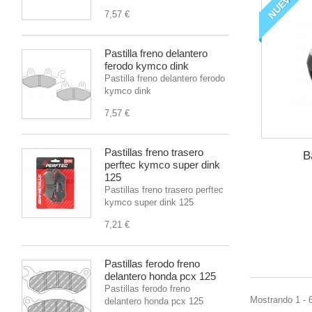
NUEVO
7,57 €
Pastilla freno delantero
ferodo kymco dink
Pastilla freno delantero ferodo
kymco dink
7,57 €
Pastillas freno trasero
B
perftec kymco super dink
125
Pastillas freno trasero perftec
kymco super dink 125
7,21 €
Pastillas ferodo freno
delantero honda pcx 125
Pastillas ferodo freno
Mostrando 1 - 
delantero honda pcx 125