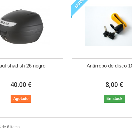
NUEVO
aul shad sh 26 negro
Antirrobo de disco
40,00 €
8,00 €
Agotado
En stock
6 de 6 items