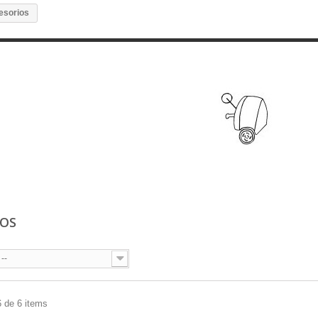
esorios
IOS
--
6 de 6 items