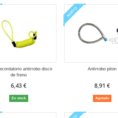
NUEVO
ecordatorio antirrobo disco
Antirrobo piton
de freno
6,43 €
8,91 €
En stock
Agotado