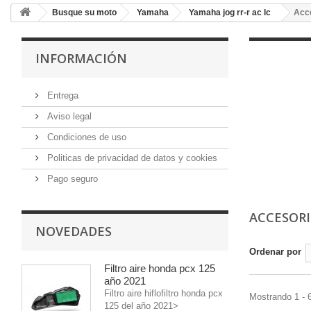
Busque su moto
Yamaha
Yamaha jog rr-r ac lc
Acc
INFORMACIÓN
Entrega
Aviso legal
Condiciones de uso
Politicas de privacidad de datos y cookies
Pago seguro
ACCESOR
NOVEDADES
Ordenar por
Filtro aire honda pcx 125
año 2021
Filtro aire hiflofiltro honda pcx
Mostrando 1 - 
125 del año 2021>