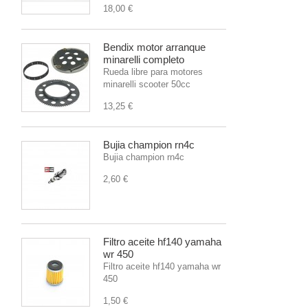
18,00 €
Bendix motor arranque
minarelli completo
Rueda libre para motores
minarelli scooter 50cc
13,25 €
Bujia champion rn4c
Bujia champion rn4c
2,60 €
Filtro aceite hf140 yamaha
wr 450
Filtro aceite hf140 yamaha wr
450
1,50 €